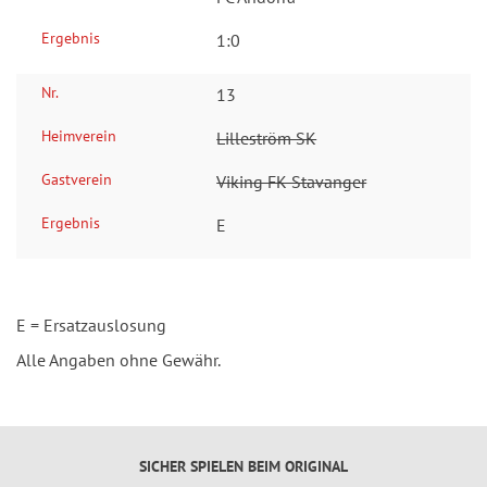
b
G
e
Ergebnis
o
1:0
ll
l
o
Nr.
d
13
s
e
Heimverein
e
Lilleström SK
n
e
Gastverein
2
Viking FK Stavanger
7
0
Ergebnis
E
E
N
u
E
r
O
o
N
E = Ersatzauslosung
-
C
Alle Angaben ohne Gewähr.
R
A
u
S
b
H
b
P
SICHER SPIELEN BEIM ORIGINAL
e