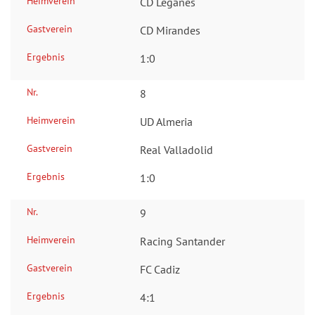
e
Heimverein
CD Leganes
i
R
n
X
n
Gastverein
CD Mirandes
u
5
n
Q
b
0
e
u
Ergebnis
1:0
b
o
B
G
e
t
Nr.
8
E
e
ll
e
R
w
o
Heimverein
UD Almeria
n
L
i
s
I
Gastverein
Real Valladolid
n
e
N
n
Ergebnis
1:0
5
-
z
E
M
a
Nr.
9
u
I
h
r
L
Heimverein
Racing Santander
l
o
L
e
Gastverein
FC Cadiz
-
I
n
R
O
Ergebnis
4:1
Q
u
N