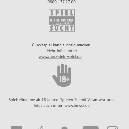
0800 137 27 00
s
g
s
a
i
C
k
a
e
s
r
h
Glücksspiel kann süchtig machen.
G
Mehr Infos unter:
www.check-dein-spiel.de
l
ü
c
k
s
f
Spielteilnahme ab 18 Jahren. Spielen Sie mit Verantwortung.
a
Infos auch unter: www.buwei.de
n
g
G