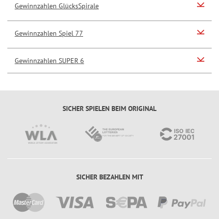
u
b
Gewinnzahlen GlücksSpirale
C
o
b
a
t
e
Gewinnzahlen Spiel 77
s
e
ll
h
n
o
B
Gewinnzahlen SUPER 6
s
o
e
n
u
1
s
SICHER SPIELEN BEIM ORIGINAL
0
E
3
u
G
r
E
o
W
-
I
SICHER BEZAHLEN MIT
R
N
u
N
b
T