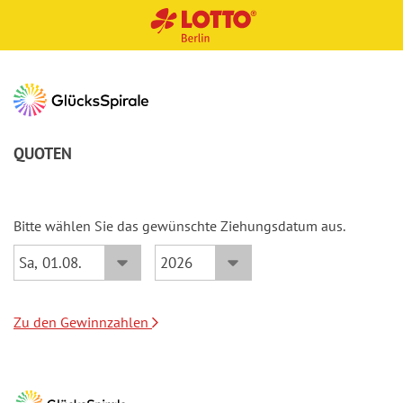
Onli
TOT
Spie
Sp
Sp
Sp
S
Teiln
Teiln
Sieg
Q
Qu
Qu
Qu
NORMALSCHEIN
NORMALSCHEIN
SPIELSCHEIN
NORMALLOS
ne
O
l 77
iel
iel
iel
pi
ahm
ahm
er-
u
ot
ot
ot
spiel
6aus
Die
anl
anl
anl
el
ebe
ebe
Cha
ot
en
en
en
SYSTEMSCHEIN
SYSTEMSCHEIN
JAHRESLOS
QUOTEN
Zusatz
en
45
eit
eit
eit
a
ding
ding
nce
e
Wie
Wie
Wie
Typ
Einsatz
chance
hoc
hoc
hoc
Welche
Aus
un
un
un
nl
ung
ung
Die
n
mit
h
h
h
Rubbel
Zusatzl
Jackpot
Quicktipp
Dauerschein
Dauerschein
wahl
g
g
g
ei
en
en
Wi
sind
sind
sind
lose
otterie
spielen
Bitte wählen Sie das gewünschte Ziehungsdatum aus.
e
die
die
die
wett
Wie
Wie
Wie
tu
kann
der
+2
+3
+4
+5
SUP
hoc
Quot
Quot
Quot
Jackpot-
Jackpot-
funk
funk
funk
ich
Glücks
Begr
e
n
h
en?
en?
en?
ER 6
tioni
tioni
tioni
online
Spirale
Jäger
Jäger
sin
iffse
Welche
g
ert
ert
ert
spielen
Die
d
Quicktipp
Quicktipp
Spiele
LOT
EUR
KEN
St
St
St
?
rklär
Wi
Zusatz
Teiln
die
spielen
spielen
gehen
TO
OJA
O?
e
chance
Ü
ati
ati
ati
Qu
+4
+5
+6
+6
+12
+12
+16
+14
Zu den Gewinnzahlen
ung
mit
ahm
6aus
CKP
fun
Allg
auf bis
ote
dem
b
sti
sti
sti
49?
OT?
en
Sp
kti
ebe
zu
n?
emei
torreic
e
oni
ke
ke
ke
100.0
iel
ding
hsten
ne
Sp
Sp
ert
00
r
n
n
n
Unents
Te
ein
ung
die
Euro
Infor
iel
iel
chiede