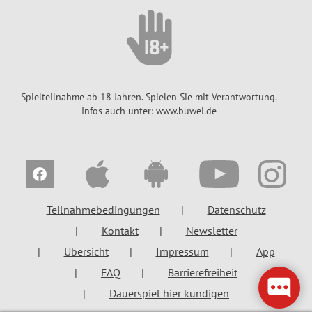
a
ll
r
o
t
s
y
e
-
G
J
Spielteilnahme ab 18 Jahren. Spielen Sie mit Verantwortung.
l
a
Infos auch unter: www.buwei.de
ü
h
c
r
k
e
s
H
e
e
Teilnahmebedingungen
Datenschutz
n
i
Kontakt
Newsletter
d
ß
-
e
Übersicht
Impressum
App
K
7
FAQ
Barrierefreiheit
l
M
Dauerspiel hier kündigen
a
e