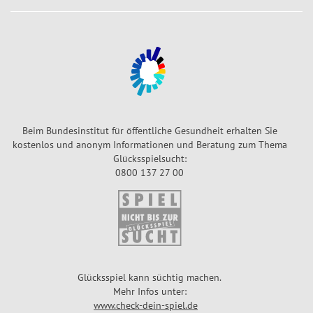
b
G
e
o
ll
l
o
d
s
e
e
n
e
2
7
Beim Bundesinstitut für öffentliche Gesundheit erhalten Sie
0
kostenlos und anonym Informationen und Beratung zum Thema
E
N
Glücksspielsucht:
u
E
0800 137 27 00
r
O
o
N
-
C
R
A
u
S
b
H
Glücksspiel kann süchtig machen.
b
Mehr Infos unter:
P
www.check-dein-spiel.de
e