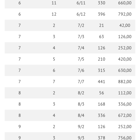
e
i
6
11
6/11
330
660,00
R
n
X
n
u
6
12
6/12
396
792,00
5
n
Q
b
0
e
u
7
2
7/2
21
42,00
b
o
B
7
3
7/3
63
126,00
G
e
t
E
e
ll
7
4
7/4
126
252,00
e
R
w
o
n
L
7
5
7/5
210
420,00
i
s
I
n
e
7
6
7/6
315
630,00
N
n
5
-
7
7
7/7
441
882,00
z
E
M
a
8
2
8/2
56
112,00
u
I
h
8
r
3
8/3
168
336,00
L
l
o
L
e
8
4
8/4
336
672,00
-
I
n
9
2
9/2
126
252,00
R
O
Q
u
N
9
3
9/3
378
756,00