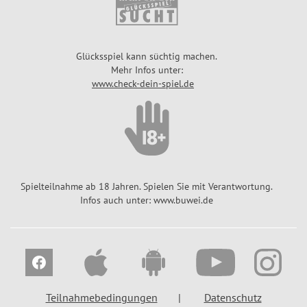
a
ll
r
o
t
s
y
Glücksspiel kann süchtig machen.
e
-
Mehr Infos unter:
www.check-dein-spiel.de
G
J
l
a
ü
h
c
r
k
e
s
H
Spielteilnahme ab 18 Jahren. Spielen Sie mit Verantwortung.
e
e
Infos auch unter: www.buwei.de
n
i
d
ß
-
e
K
7
l
M
a
Teilnahmebedingungen
Datenschutz
e