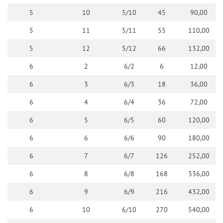
n
r
rf
G
hl
g
5
10
5/10
45
90,00
o
e
e
e
-
7
5
11
5/11
55
110,00
S
w
n
R
V
p
i
We
5
12
5/12
66
132,00
u
lch
i
i
n
e
b
6
2
6/2
6
12,00
e
e
n
Za
b
hle
l
l
e
6
3
6/3
18
36,00
n
e
G
e
wu
G
ll
6
4
6/4
36
72,00
rde
l
i
e
n
o
ü
n
6
5
6/5
60
120,00
wa
w
s
nn
c
s
i
gez
6
6
6/6
90
180,00
e
k
a
oge
n
n?
6
t
7
6/7
126
252,00
3
P
n
z
E
l
z
6
8
6/8
168
336,00
u
a
a
G
6
9
6/9
216
432,00
r
ti
h
e
o
n
6
l
10
6/10
270
540,00
w
-
7