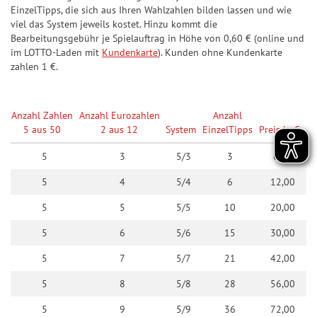
l
l
Ge
Ge
ch
ch
e
e
wi
e
E
EinzelTipps, die sich aus Ihren Wahlzahlen bilden lassen und wie
k
nn
e
e
wi
wi
ein
ein
wi
l
nn
viel das System jeweils kostet. Hinzu kommt die
wi
u
s
za
it
n
nn
nn
Bearbeitungsgebühr je Spielauftrag in Höhe von 0,60 € (online und
lic
lic
n
p
wa
n
r
hle
R
u
im LOTTO-Laden mit
Kundenkarte
). Kunden ohne Kundenkarte
za
za
hk
hk
n
l
hrs
n
o
T
n
zahlen 1 €.
u
n
hle
hle
eit
eit
w
a
ch
e
-
r
Welc
b
g
n
n
en
en
a
n
ein
he
Wa
R
e
i
Welc
Welc
Zahl
nn
S
hr
lic
u
Anzahl Zahlen
Anzahl Eurozahlen
f
Anzahl
he
he
en
ha
n
S
p
sc
5 aus 50
2 aus 12
hk
System
EinzelTipps
Preis in €
Zahl
Zahl
wur
be
b
f
D
p
en
en
den
ich
i
h
eit
b
e
wur
wur
wan
ge
5
e
3
5/3
3
6,00
i
e
ei
en
den
den
n
e
wo
r
l
e
wan
wan
gezo
nn
l
5
4
nl
5/4
6
12,00
ll
b
n
n
gen?
u
en?
l
e
ic
o
gezo
gezo
i
5
5
5/5
10
20,00
x
a
gen?
gen?
i
h
s
G
l
e
n
5
6
5/6
15
30,00
n
ke
e
e
a
l
S
s
it
wi
n
5
7
5/7
21
42,00
e
2
c
a
e
n
z
it
5
E
8
5/8
28
56,00
h
t
n
nz
u
u
a
z
5
a
9
5/9
36
72,00