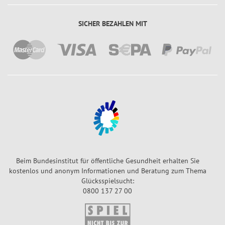
b
G
e
o
SICHER BEZAHLEN MIT
ll
l
o
d
s
e
e
n
e
2
7
0
E
N
u
E
r
O
o
N
-
C
Beim Bundesinstitut für öffentliche Gesundheit erhalten Sie
kostenlos und anonym Informationen und Beratung zum Thema
R
A
Glücksspielsucht:
u
S
0800 137 27 00
b
H
b
P
e