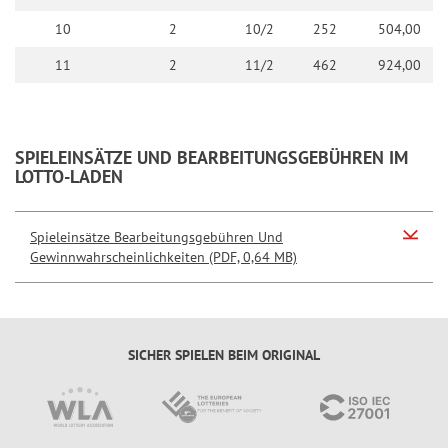
u
b
C
10
2
10/2
252
504,00
o
b
a
t
e
11
2
11/2
462
924,00
s
e
ll
h
n
o
B
s
o
SPIELEINSÄTZE UND BEARBEITUNGSGEBÜHREN IM
e
n
LOTTO-LADEN
u
1
s
0
Spieleinsätze Bearbeitungsgebühren Und
E
3
Gewinnwahrscheinlichkeiten (PDF, 0,64 MB)
u
G
r
E
o
W
-
I
SICHER SPIELEN BEIM ORIGINAL
R
N
u
N
b
T