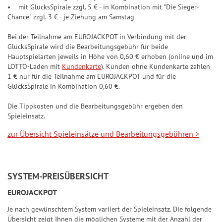
s
fehl
Treff
Treff
Glü
il
sat
en
• mit GlücksSpirale zzgl. 5 € - in Kombination mit "Die Sieger-
n aus?
mati
ein
ein
end
erbil
erbil
cks
i
plus
n
Chance" zzgl. 3 € - je Ziehung am Samstag
z
S
e
anz
anz
Spi
one
sat
sat
c
TOT
5
a
Zahl
ral
Gew
Was
p
T
T
n
z
z
en
Bei der Teilnahme am EUROJACKPOT in Verbindung mit der
e?
h
kost
Tei
Tei
O
Die
h
inn
i
&
GlücksSpirale wird die Bearbeitungsgebühr für beide
r
r
Welche
Was
Was
et
Zusatzl
t
lna
lna
13er
m
Treff
wah
Hauptspielarten jeweils in Höhe von 0,60 € erhoben (online und im
Rubbel
e
kost
kost
wiev
otterie
S
e
e
erbil
hm
hm
lose
Erge
et
et
iel?
e
von
LOTTO-Laden mit
Kundenkarte
). Kunden ohne Kundenkarte zahlen
Z
rsch
l
pi
anz
f
f
gibt
wiev
wiev
KENO
1 € nur für die Teilnahme am EUROJACKPOT und für die
eb
eb
bnis
b
a
einli
p
es?
iel?
iel?
el
f
f
Ge
F
GlücksSpirale in Kombination 0,60 €.
edi
edi
wett
e
Tei
h
chke
l
Glüc
ei
e
e
Ü
wi
e
ng
ng
40
e
Ge
Ge
di
lna
l
iten
Die Tippkosten und die Bearbeitungsgebühr ergeben den
a
ksSp
ns
r
r
b
nn
h
un
un
Jahr
tippen
wi
wi
n
hm
Spieleinsatz.
e
n
irale
at
b
b
e
e
l
Sie den
ge
ge
e
nn
nn
g
eb
n
Spielau
Die
z
zur Übersicht Spieleinsätze und Bearbeitungsgebühren
>
i
i
r
S
Wan
e
n
n
Rub
e
e
u
sgang
Renten
edi
d
n
Wa
l
l
s
p
n
von 13
lotterie
bell
Wan
Wan
hab
n
s
ng
e
Fußbal
a
a
i
i
d
n
n
e ich
kos
Ge
Ge
ose
g
un
lspiele
s
hab
hab
gew
tet
n
n
c
e
e
n
SYSTEM-PREISÜBERSICHT
wi
wi
e
e ich
e ich
onn
ge
wie
G
z
z
h
l
Z
gew
gew
en?
vie
nn
nn
S
n
n
EUROJACKPOT
l
onn
onn
l?
t
a
a
wa
wa
p
en?
en?
ü
Ge
n
Je nach gewünschtem System variiert der Spieleinsatz. Die folgende
h
hrs
hrs
G
i
Ge
G
1
c
wi
Übersicht zeigt Ihnen die möglichen Systeme mit der Anzahl der