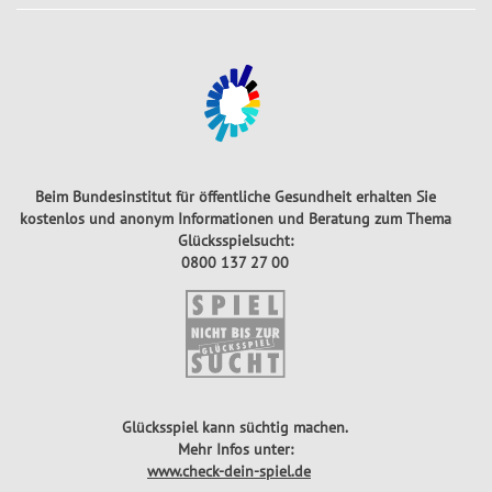
u
b
C
o
b
a
t
e
s
e
ll
h
n
o
B
s
o
e
n
Beim Bundesinstitut für öffentliche Gesundheit erhalten Sie
u
1
kostenlos und anonym Informationen und Beratung zum Thema
s
Glücksspielsucht:
0
0800 137 27 00
E
3
u
G
r
E
o
W
-
I
R
N
Glücksspiel kann süchtig machen.
u
N
Mehr Infos unter:
b
T
www.check-dein-spiel.de