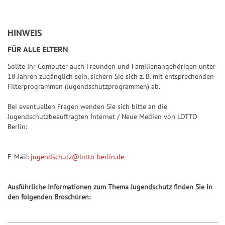
n
r
rf
G
hl
g
o
e
e
e
-
7
S
HINWEIS
w
n
R
V
p
i
We
FÜR ALLE ELTERN
u
lch
i
i
n
e
b
Sollte Ihr Computer auch Freunden und Familienangehörigen unter
e
e
n
Za
18 Jahren zugänglich sein, sichern Sie sich z. B. mit entsprechenden
b
hle
l
l
e
Filterprogrammen (Jugendschutzprogrammen) ab.
n
e
G
e
wu
G
ll
rde
l
Bei eventuellen Fragen wenden Sie sich bitte an die
i
e
n
o
Jugendschutzbeauftragten Internet / Neue Medien von LOTTO
ü
n
wa
w
Berlin:
s
nn
c
s
i
gez
e
k
a
oge
n
n?
E-Mail:
jugendschutz@lotto-berlin.de
t
3
P
n
z
E
l
z
u
a
a
Ausführliche Informationen zum Thema Jugendschutz finden Sie in
G
r
den folgenden Broschüren:
ti
h
e
o
n
l
w
-
7