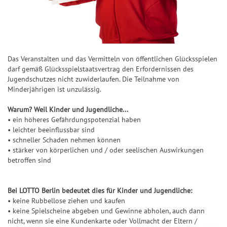
s
fehl
Treff
Treff
Glü
il
sat
en
n aus?
mati
ein
ein
end
erbil
erbil
cks
i
plus
n
z
S
e
anz
anz
Spi
one
sat
sat
c
TOT
5
a
Zahl
ral
Gew
Was
p
T
T
n
z
z
en
e?
h
kost
Tei
Tei
O
Die
h
inn
i
&
r
r
Welche
Was
Was
et
Zusatzl
t
lna
lna
13er
m
Treff
wah
Rubbel
e
kost
kost
wiev
otterie
S
Das Veranstalten und das Vermitteln von öffentlichen Glücksspielen
e
e
erbil
hm
hm
lose
Erge
et
et
iel?
e
von
darf gemäß Glücksspielstaatsvertrag den Erfordernissen des
Z
rsch
l
pi
anz
f
f
gibt
wiev
wiev
KENO
eb
eb
bnis
b
Jugendschutzes nicht zuwiderlaufen. Die Teilnahme von
a
einli
p
es?
iel?
iel?
el
f
f
Ge
F
Minderjährigen ist unzulässig.
edi
edi
wett
e
Tei
h
chke
l
Glüc
ei
e
e
Ü
wi
e
ng
ng
40
e
Ge
Ge
di
lna
l
iten
a
ksSp
ns
Warum? Weil Kinder und Jugendliche...
r
r
b
nn
h
un
un
Jahr
tippen
wi
wi
n
hm
• ein höheres Gefährdungspotenzial haben
e
n
irale
at
b
b
e
e
l
Sie den
ge
ge
e
nn
nn
g
• leichter beeinflussbar sind
eb
n
Spielau
Die
z
i
i
r
S
Wan
e
• schneller Schaden nehmen können
n
n
Rub
e
e
u
sgang
Renten
edi
d
n
Wa
l
l
s
p
• stärker von körperlichen und / oder seelischen Auswirkungen
n
von 13
lotterie
bell
Wan
Wan
hab
n
s
ng
e
Fußbal
betroffen sind
a
a
i
i
d
n
n
e ich
kos
Ge
Ge
ose
g
un
lspiele
s
hab
hab
gew
tet
n
n
c
e
e
n
wi
wi
e
e ich
e ich
onn
ge
wie
G
z
z
h
l
Z
gew
gew
en?
vie
Bei LOTTO Berlin bedeutet dies für Kinder und Jugendliche:
nn
nn
S
n
n
l
onn
onn
l?
t
a
• keine Rubbellose ziehen und kaufen
a
wa
wa
p
en?
en?
ü
Ge
• keine Spielscheine abgeben und Gewinne abholen, auch dann
n
h
hrs
hrs
G
i
Ge
G
1
nicht, wenn sie eine Kundenkarte oder Vollmacht der Eltern /
c
wi