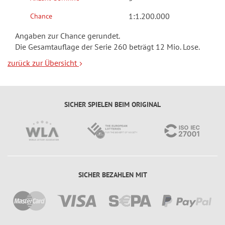
a
ll
r
1:1.200.000
Chance
o
t
s
Angaben zur Chance gerundet.
y
e
Die Gesamtauflage der Serie 260 beträgt 12 Mio. Lose.
-
zurück zur Übersicht
G
J
l
a
ü
h
c
r
SICHER SPIELEN BEIM ORIGINAL
k
e
s
H
e
e
n
i
d
ß
SICHER BEZAHLEN MIT
-
e
K
7
l
M
a
e