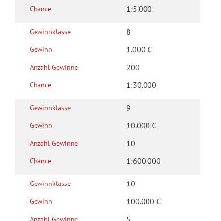
b
G
1:5.000
Chance
e
o
ll
l
8
Gewinn­klasse
o
d
1.000 €
Gewinn
s
e
e
n
200
Anzahl Gewinne
e
2
1:30.000
Chance
7
0
E
N
9
Gewinn­klasse
u
E
10.000 €
Gewinn
r
O
10
o
Anzahl Gewinne
N
-
C
1:600.000
Chance
R
A
u
S
10
Gewinn­klasse
b
H
100.000 €
Gewinn
b
P
e
5
Anzahl Gewinne