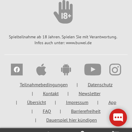
l
ü
c
k
s
Spielteilnahme ab 18 Jahren. Spielen Sie mit Verantwortung.
-
Infos auch unter: www.buwei.de
W
o
l
k
e
Teilnahmebedingungen
Datenschutz
D
i
Kontakt
Newsletter
a
Übersicht
Impressum
App
m
FAQ
Barrierefreiheit
a
Dauerspiel hier kündigen
n
t