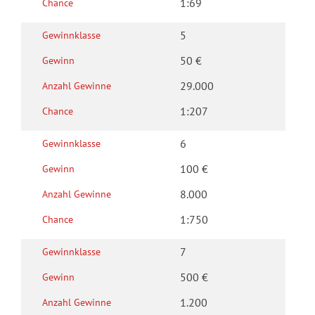
1:69
Chance
u
b
C
o
b
a
5
Gewinn­klasse
t
e
s
e
ll
50 €
Gewinn
h
n
o
B
29.000
Anzahl Gewinne
s
o
1:207
Chance
e
n
u
1
6
Gewinn­klasse
s
0
100 €
Gewinn
E
3
u
8.000
G
Anzahl Gewinne
r
E
1:750
Chance
o
W
-
I
7
Gewinn­klasse
R
N
500 €
Gewinn
u
N
b
T
1.200
Anzahl Gewinne