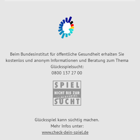
s
g
s
a
i
C
k
a
e
s
r
h
Beim Bundesinstitut für öffentliche Gesundheit erhalten Sie
G
kostenlos und anonym Informationen und Beratung zum Thema
l
Glücksspielsucht:
ü
0800 137 27 00
c
k
s
f
a
n
Glücksspiel kann süchtig machen.
g
Mehr Infos unter:
www.check-dein-spiel.de
G