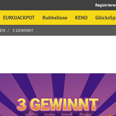
Registriere
Bitte füllen Sie die na
EUROJACKPOT
Rubbellose
KENO
GlücksSp
damit Sie unser Spiel
LEN
3 GEWINNT
E-Mail-Adresse
lanleitung
lanleitung
ne spielen
lanleitung
lanleitung
 6aus45 Auswahlwette
l 77
Quoten
Quoten
Teilnahmebedingungen
Quoten
Quoten
Teilnahmebedingungen
Sieger-Chance
ktioniert LOTTO 6aus49?
nktioniert EUROJACKPOT?
Rubbellose kann ich online spielen?
ktioniert KENO?
ktioniert die GlücksSpirale?
Spiele gehen mit dem torreichsten
atzchance mit Jackpot
Wie hoch sind die Quoten?
Wie hoch sind die Quoten?
Wie hoch sind die Quoten?
Wie hoch sind die Quoten?
Die Zusatzlotterie der GlücksSpirale
chieden aus?
bersicht
Begriffserklärungen
Passwort
leinsatz
leinsatz
emeine Informationen
leinsatz
leinsatz
R 6
pielplan
Statistiken
Statistiken
Statistiken
Teilnahmebedingungen
Teilnahmebedingungen
ahlen des Glücks
 13er Ergebniswette
tet wieviel?
tet wieviel?
Rubbellose gibt es?
tet wieviel?
tet wieviel?
atzchance auf bis zu 100.000 Euro
fehlende Zahlen & Trefferbilanz
Trefferbilanz
Trefferbilanz
pielanleitung
Sie den Spielausgang von 13 Fußballspielen
ubin Deluxe
Gewinnwahrscheinlichke
Gewinnwahrscheinlichke
bersicht
Fehlende Zahlen
Trefferbilanz
Trefferbilanz
pieleinsatz
nne
nne
ahre Rubbellose
nne
nne
 5
Teilnahmebedingungen
Teilnahmebedingungen
Teilnahmebedingungen
pielplan
charfe 7
ANM
abe ich gewonnen?
abe ich gewonnen?
abe ich gewonnen?
abe ich gewonnen?
atzlotterie von KENO
 Euro-Rubbellose
Trefferbilanz
ewinne
iel Glück
pielanleitung
Gewinnwahrscheinlichke
Gewinnwahrscheinlichke
Gewinnwahrscheinlichke
ewinnzahlen
nnzahlen
nnzahlen
nnzahlen
nnzahlen
ksSpirale
 Euro-Rubbellose
latin 7
pieleinsatz
 Zahlen wurden wann gezogen?
 Zahlen wurden wann gezogen?
 Zahlen wurden wann gezogen?
 Zahlen wurden wann gezogen?
tenlotterie
uoten
 Euro-Rubbellose
50
ewinne
Neu hier?
Dann
ERLIN-MILLION
 Euro-Rubbellose
ewinnzahlen