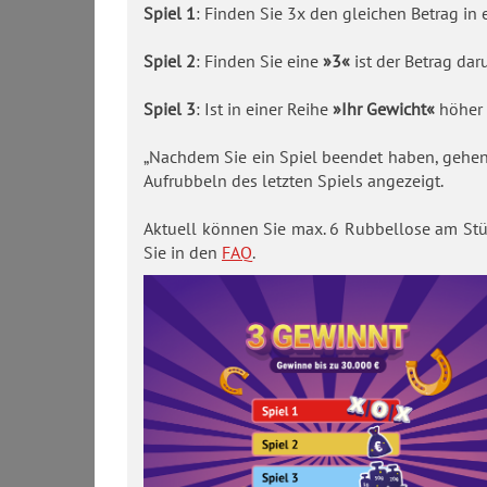
Spiel 1
: Finden Sie 3x den gleichen Betrag in
Spiel 2
: Finden Sie eine
»3«
ist der Betrag da
Spiel 3
: Ist in einer Reihe
»Ihr Gewicht«
höher 
„Nachdem Sie ein Spiel beendet haben, gehen
Aufrubbeln des letzten Spiels angezeigt.
Aktuell können Sie max. 6 Rubbellose am Stü
Sie in den
FAQ
.