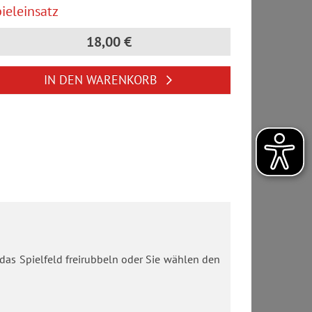
ieleinsatz
18,00 €
IN DEN WARENKORB
 das Spielfeld freirubbeln oder Sie wählen den