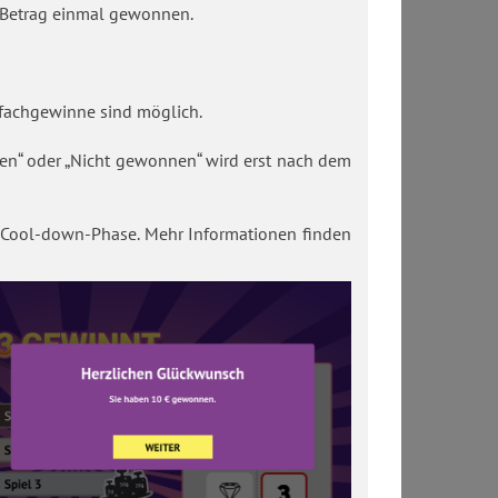
en Betrag einmal gewonnen.
rfachgewinne sind möglich.
en“ oder „Nicht gewonnen“ wird erst nach dem
e Cool-down-Phase. Mehr Informationen finden