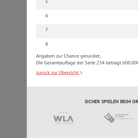
5
6
7
8
Angaben zur Chance gerundet.
Die Gesamtauflage der Serie 234 beträgt 600.00
zurück zur Übersicht
SICHER SPIELEN BEIM O