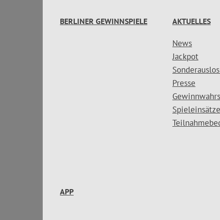
BERLINER GEWINNSPIELE
AKTUELLES
News
Jackpot
Sonderauslo
Presse
Gewinnwahrs
Spieleinsätz
Teilnahmebe
APP