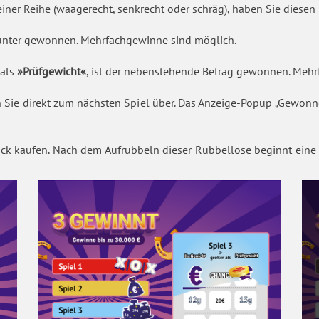
 einer Reihe (waagerecht, senkrecht oder schräg), haben Sie dies
runter gewonnen. Mehrfachgewinne sind möglich.
als
»Prüfgewicht«
, ist der nebenstehende Betrag gewonnen. Meh
 Sie direkt zum nächsten Spiel über. Das Anzeige-Popup „Gewonn
ck kaufen. Nach dem Aufrubbeln dieser Rubbellose beginnt ein