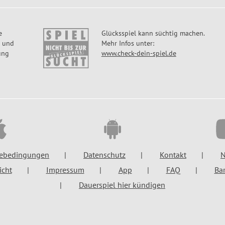
e
Glücksspiel kann süchtig machen.
s und
Mehr Infos unter:
ung
www.check-dein-spiel.de
mebedingungen
Datenschutz
Kontakt
N
icht
Impressum
App
FAQ
Bar
Dauerspiel hier kündigen