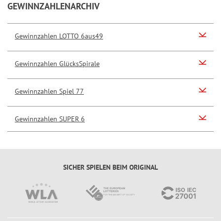
GEWINNZAHLENARCHIV
Gewinnzahlen LOTTO 6aus49
Gewinnzahlen GlücksSpirale
Gewinnzahlen Spiel 77
Gewinnzahlen SUPER 6
SICHER SPIELEN BEIM ORIGINAL