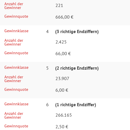
a
Anzahl der
ll
221
Gewinner
r
o
t
Gewinnquote
666,00 €
s
y
e
-
Gewinnklasse
4
(3 richtige Endziffern)
G
J
Anzahl der
2.425
l
Gewinner
a
ü
h
Gewinnquote
66,00 €
c
r
k
e
Gewinnklasse
5
(2 richtige Endziffern)
s
H
Anzahl der
23.907
Gewinner
e
e
n
Gewinnquote
i
6,00 €
d
ß
-
Gewinnklasse
e
6
(1 richtige Endziffer)
K
7
Anzahl der
266.165
Gewinner
l
M
a
Gewinnquote
2,50 €
e