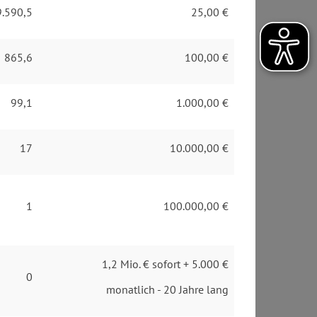
9.590,5
25,00 €
865,6
100,00 €
99,1
1.000,00 €
17
10.000,00 €
1
100.000,00 €
1,2 Mio. € sofort + 5.000 €
0
monatlich - 20 Jahre lang