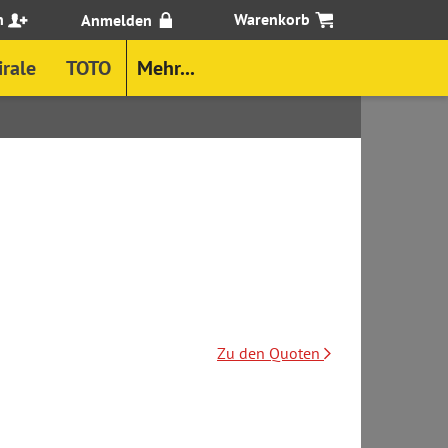
n
Warenkorb
Anmelden
chfolgenden Felder aus,
irale
TOTO
Mehr...
eangebot nutzen können.
Zusatzlotterien
UNSERE ZUSÄTZLICHEN
32
50
CHANCEN
MIO
MIO
EUR
EUR
iten
iten
Diesen Freitag im Jackpot
Diesen Samstag im Jackpot
ELDEN
MEHR INFORMATIONEN
JETZT MITSPIELEN
JETZT MITSPIELEN
JETZT RUBBELN
JETZT SPIELEN
iten
iten
iten
JETZT SPIELEN
Passwort vergessen?
Zu den Quoten
Gewinnklasse 1, Chance rd. 1:140 Mio., ab 18 Jahren
Gewinnklasse 1, Chance rd. 1:140 Mio., ab 18 Jahren
 hier registrieren!