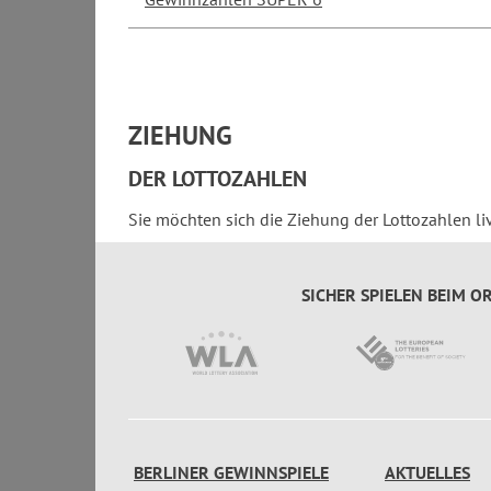
ZIEHUNG
DER LOTTOZAHLEN
Sie möchten sich die Ziehung der Lottozahlen l
SICHER SPIELEN BEIM O
BERLINER GEWINNSPIELE
AKTUELLES