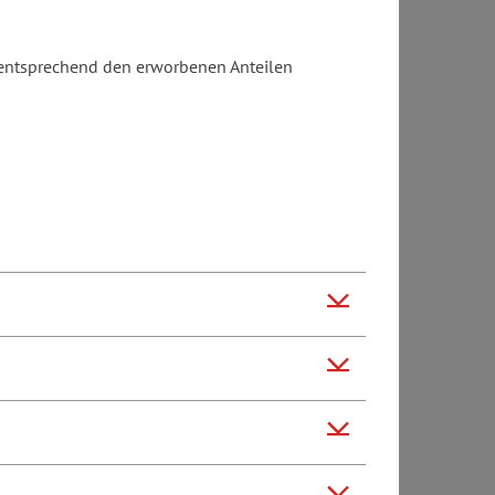
 entsprechend den erworbenen Anteilen