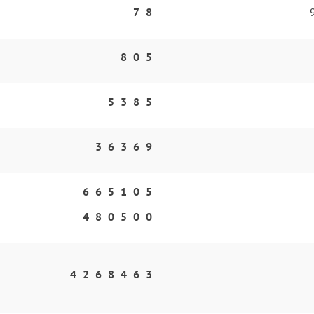
7
8
8
0
5
5
3
8
5
3
6
3
6
9
6
6
5
1
0
5
4
8
0
5
0
0
4
2
6
8
4
6
3