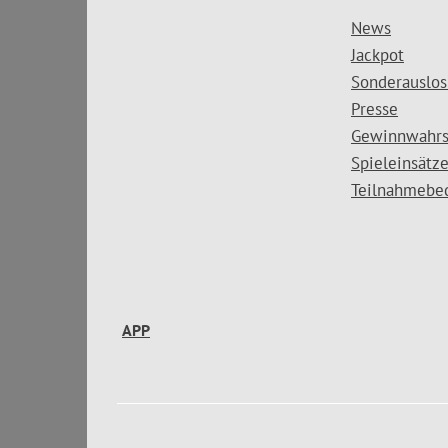
News
Jackpot
Sonderauslo
Presse
Gewinnwahrs
Spieleinsätz
Teilnahmebe
APP