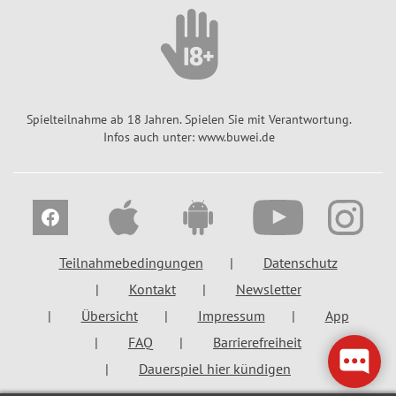
e
i
R
n
X
n
u
5
n
Q
b
0
e
u
b
o
B
G
e
t
Spielteilnahme ab 18 Jahren. Spielen Sie mit Verantwortung.
E
e
ll
Infos auch unter: www.buwei.de
e
R
w
o
n
L
i
s
I
n
e
N
n
5
-
z
E
M
a
Teilnahmebedingungen
Datenschutz
u
I
h
Kontakt
Newsletter
r
L
l
Übersicht
Impressum
App
o
L
e
-
I
FAQ
Barrierefreiheit
n
R
O
Dauerspiel hier kündigen
Q
u
N