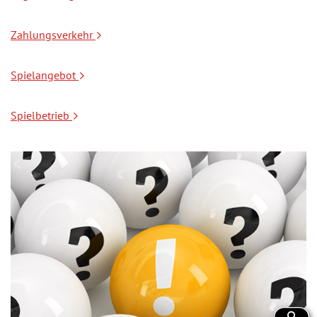
s
fehl
Treff
Treff
Glü
il
sat
en
n aus?
mati
ein
ein
end
erbil
erbil
cks
i
plus
n
z
S
e
anz
anz
Spi
one
sat
sat
Zahlungsverkehr
c
TOT
5
a
Zahl
ral
Gew
Was
p
T
T
n
z
z
en
e?
h
kost
Tei
Tei
O
Die
h
inn
i
&
r
r
Welche
Was
Was
et
Zusatzl
Spielangebot
t
lna
lna
13er
m
Treff
wah
Rubbel
e
kost
kost
wiev
otterie
S
e
e
erbil
hm
hm
lose
Erge
et
et
iel?
e
von
Z
rsch
l
pi
anz
f
f
gibt
wiev
wiev
KENO
eb
eb
bnis
b
Spielbetrieb
a
einli
p
es?
iel?
iel?
el
f
f
Ge
F
edi
edi
wett
e
Tei
h
chke
l
Glüc
ei
e
e
Ü
wi
e
ng
ng
40
e
Ge
Ge
di
lna
l
iten
a
ksSp
ns
r
r
b
nn
h
un
un
Jahr
tippen
wi
wi
n
hm
e
n
irale
at
b
b
e
e
l
Sie den
ge
ge
e
nn
nn
g
eb
n
Spielau
Die
z
i
i
r
S
Wan
e
n
n
Rub
e
e
u
sgang
Renten
edi
d
n
Wa
l
l
s
p
n
von 13
lotterie
bell
Wan
Wan
hab
n
s
ng
e
Fußbal
a
a
i
i
d
n
n
e ich
kos
Ge
Ge
ose
g
un
lspiele
s
hab
hab
gew
tet
n
n
c
e
e
n
wi
wi
e
e ich
e ich
onn
ge
wie
G
z
z
h
l
Z
gew
gew
en?
vie
nn
nn
S
n
n
l
onn
onn
l?
t
a
a
wa
wa
p
en?
en?
ü
Ge
n
h
hrs
hrs
G
i
Ge
G
1
c
wi