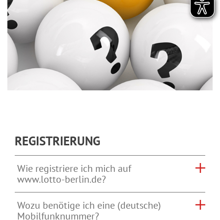
l
l
Ge
Ge
ch
ch
e
e
wi
e
E
k
nn
e
e
wi
wi
ein
ein
wi
l
nn
wi
u
s
za
it
n
nn
nn
lic
lic
n
p
wa
n
r
hle
R
u
za
za
hk
hk
n
l
hrs
n
o
T
n
u
n
hle
hle
eit
eit
w
a
ch
e
-
r
Welc
b
g
n
n
en
en
a
n
ein
he
Wa
R
e
i
Welc
Welc
Zahl
nn
S
hr
lic
u
f
he
he
en
ha
n
S
p
sc
hk
Zahl
Zahl
wur
be
b
f
D
p
en
en
den
ich
i
h
eit
b
e
wur
wur
wan
ge
e
i
e
ei
en
den
den
n
e
wo
r
l
e
wan
wan
gezo
nn
l
nl
ll
b
n
n
gen?
u
en?
l
REGISTRIERUNG
e
ic
o
gezo
gezo
i
x
a
gen?
gen?
i
h
s
G
l
e
n
n
ke
e
e
a
Wie registriere ich mich auf
l
S
s
it
www.lotto-berlin.de?
wi
n
e
2
c
a
e
n
z
it
E
h
t
n
nz
Wozu benötige ich eine (deutsche)
u
u
a
z
Mobilfunknummer?
a