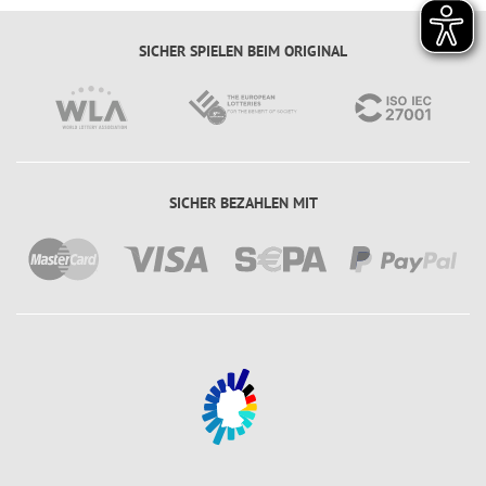
s
fehl
Treff
Treff
Glü
il
sat
en
n aus?
mati
ein
ein
end
erbil
erbil
cks
i
plus
n
z
S
e
anz
anz
Spi
one
SICHER SPIELEN BEIM ORIGINAL
sat
sat
c
TOT
5
a
Zahl
ral
Gew
Was
p
T
T
n
z
z
en
e?
h
kost
Tei
Tei
O
Die
h
inn
i
&
r
r
Welche
Was
Was
et
Zusatzl
t
lna
lna
13er
m
Treff
wah
Rubbel
e
kost
kost
wiev
otterie
S
e
e
erbil
hm
hm
lose
Erge
et
et
iel?
e
von
Z
rsch
l
pi
anz
f
f
gibt
wiev
wiev
KENO
eb
eb
bnis
b
a
einli
p
es?
iel?
iel?
el
f
f
Ge
F
edi
edi
wett
e
Tei
h
SICHER BEZAHLEN MIT
chke
l
Glüc
ei
e
e
Ü
wi
e
ng
ng
40
e
Ge
Ge
di
lna
l
iten
a
ksSp
ns
r
r
b
nn
h
un
un
Jahr
tippen
wi
wi
n
hm
e
n
irale
at
b
b
e
e
l
Sie den
ge
ge
e
nn
nn
g
eb
n
Spielau
Die
z
i
i
r
S
Wan
e
n
n
Rub
e
e
u
sgang
Renten
edi
d
n
Wa
l
l
s
p
n
von 13
lotterie
bell
Wan
Wan
hab
n
s
ng
e
Fußbal
a
a
i
i
d
n
n
e ich
kos
Ge
Ge
ose
g
un
lspiele
s
hab
hab
gew
tet
n
n
c
e
e
n
wi
wi
e
e ich
e ich
onn
ge
wie
G
z
z
h
l
Z
gew
gew
en?
vie
nn
nn
S
n
n
l
onn
onn
l?
t
a
a
wa
wa
p
en?
en?
ü
Ge
n
h
hrs
hrs
G
i
Ge
G
1
c
wi