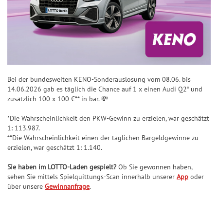
n
r
rf
G
hl
g
o
e
e
e
-
7
S
w
n
R
V
p
i
We
u
lch
i
i
n
e
b
e
e
n
Za
b
hle
l
l
Bei der bundesweiten KENO-Sonderauslosung vom 08.06. bis
e
n
e
14.06.2026 gab es täglich die Chance auf 1 x einen Audi Q2* und
G
e
wu
G
ll
zusätzlich 100 x 100 €** in bar. 💸
rde
l
i
e
n
o
ü
n
wa
*Die Wahrscheinlichkeit den PKW-Gewinn zu erzielen, war geschätzt
w
s
nn
c
s
1: 113.987.
i
gez
e
**Die Wahrscheinlichkeit einen der täglichen Bargeldgewinne zu
k
a
oge
n
erzielen, war geschätzt 1: 1.140.
n?
t
3
P
n
z
E
Sie haben im LOTTO-Laden gespielt?
Ob Sie gewonnen haben,
l
z
sehen Sie mittels Spielquittungs-Scan innerhalb unserer
App
oder
u
a
a
G
über unsere
Gewinnanfrage
.
r
ti
h
e
o
n
l
w
-
7