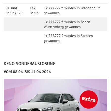
l
l
Ge
Ge
ch
ch
e
e
wi
e
E
k
nn
e
e
wi
wi
ein
ein
wi
01. und
14x
1x 777.777 € wurden in Brandenburg
l
nn
wi
u
s
za
it
n
nn
nn
04.07.2026
Berlin
gewonnen.
lic
lic
n
p
wa
n
r
hle
R
u
za
za
hk
hk
n
l
hrs
n
o
T
1x 777.777 € wurden in Baden-
n
u
n
hle
hle
eit
eit
w
a
ch
Württemberg gewonnen.
e
-
r
Welc
b
g
n
n
en
en
a
n
ein
he
Wa
R
e
1x 777.777 € wurden in Sachsen
i
Welc
Welc
Zahl
nn
S
hr
lic
u
f
gewonnen.
he
he
en
ha
n
S
p
sc
hk
Zahl
Zahl
wur
be
b
f
D
p
en
en
den
ich
i
h
eit
b
e
wur
wur
wan
ge
e
i
e
ei
en
den
den
n
e
wo
r
l
e
wan
wan
gezo
nn
KENO SONDERAUSLOSUNG
l
nl
ll
b
n
n
gen?
u
en?
l
e
ic
o
gezo
gezo
i
VOM 08.06. BIS 14.06.2026
x
a
gen?
gen?
i
h
s
G
l
e
n
n
ke
e
e
a
l
S
s
it
wi
n
e
2
c
a
e
n
z
it
E
h
t
n
nz
u
u
a
z
a