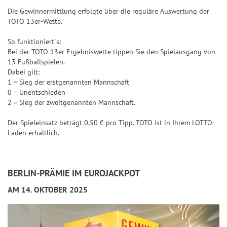
Die Gewinnermittlung erfolgte über die reguläre Auswertung der
TOTO 13er-Wette.
So funktioniert´s:
Bei der TOTO 13er Ergebniswette tippen Sie den Spielausgang von
13 Fußballspielen.
Dabei gilt:
1 = Sieg der erstgenannten Mannschaft
0 = Unentschieden
2 = Sieg der zweitgenannten Mannschaft.
Der Spieleinsatz beträgt 0,50 € pro Tipp. TOTO ist in Ihrem LOTTO-
Laden erhältlich.
BERLIN-PRÄMIE IM EUROJACKPOT
AM 14. OKTOBER 2025