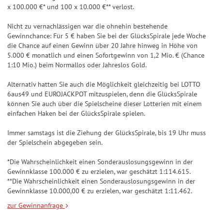
l
x 100.000 €* und 100 x 10.000 €** verlost.
ü
Nicht zu vernachlässigen war die ohnehin bestehende
c
Gewinnchance: Für 5 € haben Sie bei der GlücksSpirale jede Woche
k
die Chance auf einen Gewinn über 20 Jahre hinweg in Höhe von
s
5.000 € monatlich und einen Sofortgewinn von 1,2 Mio. € (Chance
-
1:10 Mio.) beim Normallos oder Jahreslos Gold.
W
Alternativ hatten Sie auch die Möglichkeit gleichzeitig bei LOTTO
o
6aus49 und EUROJACKPOT mitzuspielen, denn die GlücksSpirale
l
können Sie auch über die Spielscheine dieser Lotterien mit einem
k
einfachen Haken bei der GlücksSpirale spielen.
e
Immer samstags ist die Ziehung der GlücksSpirale, bis 19 Uhr muss
D
der Spielschein abgegeben sein.
i
*Die Wahrscheinlichkeit einen Sonderauslosungsgewinn in der
a
Gewinnklasse 100.000 € zu erzielen, war geschätzt 1:114.615.
m
**Die Wahrscheinlichkeit einen Sonderauslosungsgewinn in der
a
Gewinnklasse 10.000,00 € zu erzielen, war geschätzt 1:11.462.
n
zur Gewinnanfrage
t