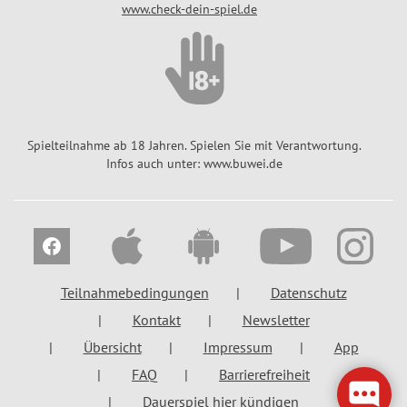
www.check-dein-spiel.de
Spielteilnahme ab 18 Jahren. Spielen Sie mit Verantwortung.
Infos auch unter: www.buwei.de
Teilnahmebedingungen
Datenschutz
Kontakt
Newsletter
Übersicht
Impressum
App
FAQ
Barrierefreiheit
Dauerspiel hier kündigen