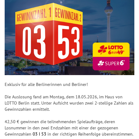
u
b
C
o
b
a
t
e
s
e
ll
h
n
o
B
s
o
e
n
u
1
s
0
E
3
Exklusiv für alle Berlinerinnen und Berliner!
u
G
r
E
Die Auslosung fand am Montag, dem 18.05.2026, im Haus von
o
W
LOTTO Berlin statt. Unter Aufsicht wurden zwei 2-stellige Zahlen als
-
I
Gewinnzahlen ermittelt.
R
N
42,50 € gewinnen die teilnehmenden Spielaufträge, deren
u
N
Losnummer in den zwei Endzahlen mit einer der gezogenen
b
T
Gewinnzahlen
03 I 53
in der richtigen Reihenfolge übereinstimmen.