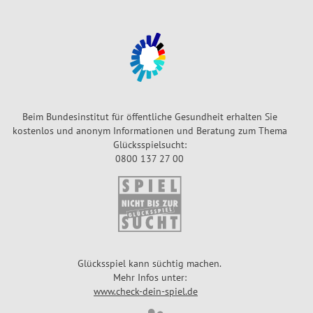
b
G
e
o
ll
l
o
d
s
e
e
n
e
2
Beim Bundesinstitut für öffentliche Gesundheit erhalten Sie
7
kostenlos und anonym Informationen und Beratung zum Thema
0
Glücksspielsucht:
E
N
0800 137 27 00
u
E
r
O
o
N
-
C
R
A
u
S
Glücksspiel kann süchtig machen.
b
H
Mehr Infos unter:
b
www.check-dein-spiel.de
P
e