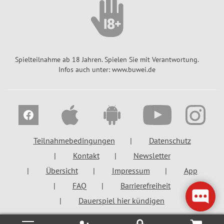
a
ll
r
o
t
s
y
e
-
Spielteilnahme ab 18 Jahren. Spielen Sie mit Verantwortung.
G
J
Infos auch unter: www.buwei.de
l
a
ü
h
c
r
k
e
s
H
Teilnahmebedingungen
Datenschutz
e
e
n
i
Kontakt
Newsletter
d
ß
Übersicht
Impressum
App
-
e
FAQ
Barrierefreiheit
K
7
Dauerspiel hier kündigen
l
M
a
e