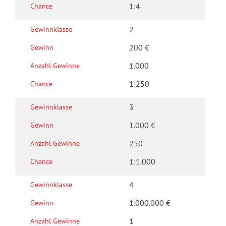
e
i
1:4
Chance
R
n
X
n
u
5
n
Q
2
Gewinn­klasse
b
0
e
u
200 €
b
Gewinn
o
B
G
e
1.000
t
Anzahl Gewinne
E
e
ll
e
R
1:250
Chance
w
o
n
L
i
s
I
3
Gewinn­klasse
n
e
N
n
1.000 €
Gewinn
5
-
z
E
250
Anzahl Gewinne
M
a
u
I
h
1:1.000
Chance
r
L
l
o
L
4
Gewinn­klasse
e
-
I
n
1.000.000 €
Gewinn
R
O
Q
u
N
1
Anzahl Gewinne