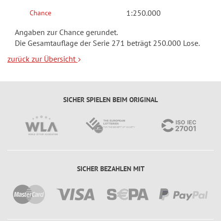
u
b
C
1:250.000
Chance
o
b
a
t
e
Angaben zur Chance gerundet.
s
e
ll
Die Gesamtauflage der Serie 271 beträgt 250.000 Lose.
h
n
o
zurück zur Übersicht
B
s
o
e
n
u
1
SICHER SPIELEN BEIM ORIGINAL
s
0
E
3
u
G
r
E
o
W
SICHER BEZAHLEN MIT
-
I
R
N
u
N
b
T