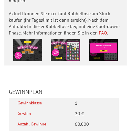
n
möglich.
r
rf
G
hl
g
o
e
e
e
Aktuell können Sie max. fünf Rubbellose am Stück
-
7
S
w
n
kaufen (Ihr Tageslimit ist dann erreicht). Nach dem
R
V
p
Aufrubbeln dieser Rubbellose beginnt eine Cool-down-
i
We
u
lch
Phase. Mehr Informationen finden Sie in den
FAQ
.
i
i
n
e
b
e
e
n
Za
b
hle
l
l
e
n
e
G
e
wu
G
ll
rde
l
i
e
n
o
ü
n
wa
w
s
nn
c
s
i
gez
e
k
a
oge
n
n?
GEWINNPLAN
t
3
P
n
z
E
l
z
1
Gewinn­klasse
u
a
a
G
20 €
Gewinn
r
ti
h
e
o
n
l
60.000
Anzahl Gewinne
w
-
7