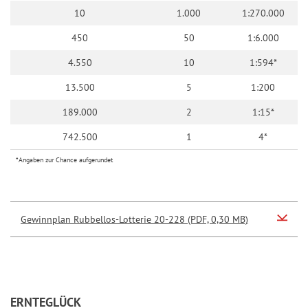
10
1.000
1:270.000
450
50
1:6.000
4.550
10
1:594*
13.500
5
1:200
189.000
2
1:15*
742.500
1
4*
*Angaben zur Chance aufgerundet
Gewinnplan Rubbellos-Lotterie 20-228 (PDF, 0,30 MB)
ERNTEGLÜCK