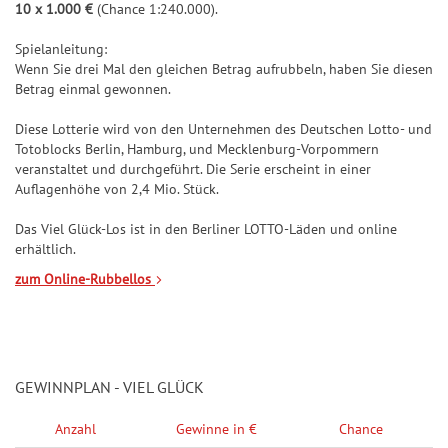
a
10 x 1.000 €
(Chance 1:240.000).
ll
r
o
Spielanleitung:
t
s
Wenn Sie drei Mal den gleichen Betrag aufrubbeln, haben Sie diesen
y
Betrag einmal gewonnen.
e
-
G
Diese Lotterie wird von den Unternehmen des Deutschen Lotto- und
J
Totoblocks Berlin, Hamburg, und Mecklenburg-Vorpommern
l
a
veranstaltet und durchgeführt. Die Serie erscheint in einer
ü
h
Auflagenhöhe von 2,4 Mio. Stück.
c
r
k
Das Viel Glück-Los ist in den Berliner LOTTO-Läden und online
e
erhältlich.
s
H
zum Online-Rubbellos
e
e
n
i
d
ß
-
e
K
7
GEWINNPLAN - VIEL GLÜCK
l
M
Anzahl
Gewinne in €
Chance
a
e