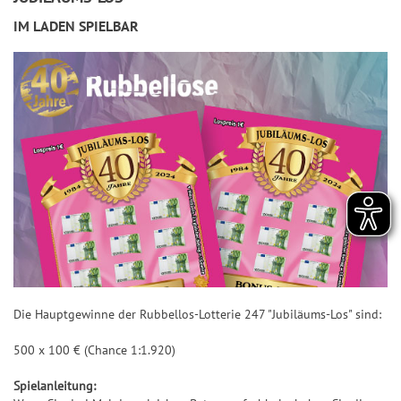
l
IM LADEN SPIELBAR
ü
c
k
s
-
W
o
l
k
e
D
i
a
Die Hauptgewinne der Rubbellos-Lotterie 247 "Jubiläums-Los" sind:
m
a
500 x 100 € (Chance 1:1.920)
n
Spielanleitung:
t