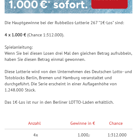
e
i
R
n
X
n
u
5
n
Q
b
Die Hauptgewinne bei der Rubbellos-Lotterie 267 "1€-Los" sind:
0
e
u
b
o
B
4 x 1.000 €
(Chance 1:312.000).
G
e
t
E
e
ll
Spielanleitung:
e
R
w
o
Wenn Sie bei diesen Losen drei Mal den gleichen Betrag aufrubbeln,
n
L
i
s
haben Sie diesen Betrag einmal gewonnen.
I
n
e
Diese Lotterie wird von den Unternehmen des Deutschen Lotto- und
N
n
Totoblocks Berlin, Bremen und Hamburg veranstaltet und
5
-
z
durchgeführt. Die Serie erscheint in einer Auflagenhöhe von
E
M
a
1.248.000 Stück.
u
I
h
r
Das 1€-Los ist nur in den Berliner LOTTO-Läden erhältlich.
L
l
o
L
e
-
I
n
Anzahl
Gewinne in €
Chance
R
O
Q
u
N
4x
1.000,-
1:312.000