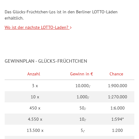
Das Glücks-Früchtchen-Los ist in den Berliner LOTTO-Läden
erhältlich.
Wo ist der nächste LOTTO-Laden?
GEWINNPLAN - GLÜCKS-FRÜCHTCHEN
Anzahl
Gewinn in €
Chance
3 x
10.000,-
1:900.000
10 x
1.000,-
1:270.000
450 x
50,-
1:6.000
4.550 x
10,-
1:594*
13.500 x
5,-
1:200