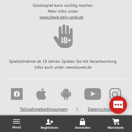
Glücksspiel kann süchtig machen.
Mehr Infos unter:
www.check-dein-spiel.de
Spielteilnahme ab 18 Jahren. Spielen Sie mit Verantwortung.
Infos auch unter: www.buwei.de
Teilnahmebedingungen
Datenschutz
Kontakt
Newsletter
Übersicht
Impressum
App
Registrieren
Anmelden
Warenkorb
Bitte füllen Sie die nachfolgenden Felder aus, damit Sie