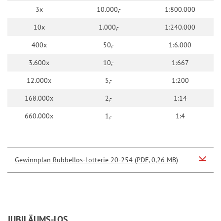
s
g
3x
10.000,-
1:800.000
s
a
10x
1.000,-
1:240.000
i
C
k
400x
50,-
1:6.000
a
e
s
3.600x
10,-
1:667
r
h
12.000x
5,-
1:200
G
168.000x
2,-
1:14
l
ü
660.000x
1,-
1:4
c
k
s
Gewinnplan Rubbellos-Lotterie 20-254 (PDF, 0,26 MB)
f
a
n
g
G
JUBILÄUMS-LOS