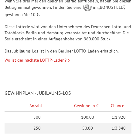
Wenn Sie drei Mal den gleichen Betrag aufrubbeln, haben Sie diesen
7
Betrag einmal gewonnen. Finden Sie eine
im „BONUS FELD“,
gewinnen Sie 10 €.
L
U
Diese Lotterie wird von den Unternehmen des Deutschen Lotto- und
C
Totoblocks Berlin und Hamburg veranstaltet und durchgeführt. Die
K
Serie erscheint in einer Auflagenhöhe von 960.000 Stück.
Y
Das Jubiläums-Los ist in den Berliner LOTTO-Läden erhältlich.
Wo ist der nächste LOTTP-Laden?
GEWINNPLAN - JUBILÄUMS-LOS
Anzahl
Gewinne in €
Chance
500
100,00
1:1.920
250
50,00
1:3.840