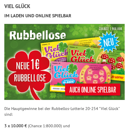
b
G
VIEL GLÜCK
e
o
ll
IM LADEN UND ONLINE SPIELBAR
l
o
d
s
e
e
n
e
2
7
0
E
N
u
E
r
O
o
N
-
C
R
A
u
S
Die Hauptgewinne bei der Rubbellos-Lotterie 20-254 "Viel Glück"
b
H
sind:
b
P
3 x 10.000 €
(Chance 1:800.000) und
e