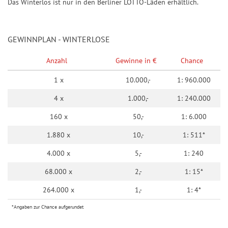
Das Winterlos ist nur in den Berliner LOTTO-Läden erhältlich.
GEWINNPLAN - WINTERLOSE
Anzahl
Gewinne in €
Chance
1 x
10.000,-
1: 960.000
4 x
1.000,-
1: 240.000
160 x
50,-
1: 6.000
1.880 x
10,-
1: 511*
4.000 x
5,-
1: 240
68.000 x
2,-
1: 15*
264.000 x
1,-
1: 4*
*Angaben zur Chance aufgerundet