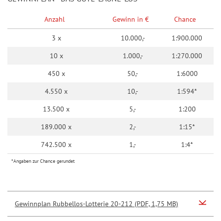
Anzahl
Gewinn in €
Chance
3 x
10.000,-
1:900.000
10 x
1.000,-
1:270.000
450 x
50,-
1:6000
4.550 x
10,-
1:594*
13.500 x
5,-
1:200
189.000 x
2,-
1:15*
742.500 x
1,-
1:4*
*Angaben zur Chance gerundet
Gewinnplan Rubbellos-Lotterie 20-212 (PDF, 1,75 MB)