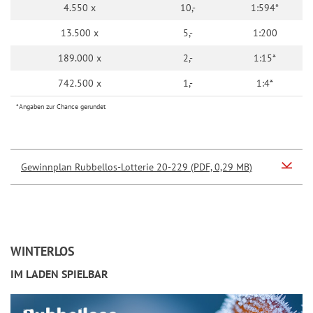
4.550 x
10,-
1:594*
13.500 x
5,-
1:200
189.000 x
2,-
1:15*
742.500 x
1,-
1:4*
*Angaben zur Chance gerundet
Gewinnplan Rubbellos-Lotterie 20-229 (PDF, 0,29 MB)
WINTERLOS
IM LADEN SPIELBAR