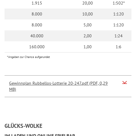
1.915
20,00
1:502*
8.000
10,00
1:120
8.000
5,00
1:120
40.000
2,00
1:24
160.000
1,00
1:6
*Angaben zur Chance aufgerundet
Gewinnplan Rubbellos-Lotterie 20-247.pdf (PDF, 0,29
MB)
GLÜCKS-WOLKE
IM LADEN UND ONLINE SPIELBAR