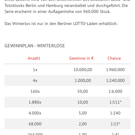
Totoblocks Berlin und Hamburg veranstaltet und durchgeführt. Die
Serie erscheint in einer Auflagenhöhe von 960.000 Stück.
Das Winterlos ist nur in den Berliner LOTTO-Läden erhältlich.
GEWINNPLAN - WINTERLOSE
Anzahl
Gewinne in €
Chance
1x
10.000,00
1:960.000
4x
1.000,00
1:240.000
160x
50,00
1:6.000
1.880x
10,00
1:511*
4.000x
5,00
1:240
68.000
2,00
1:15*
264.000
1,00
1:4*