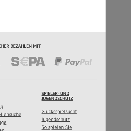
CHER BEZAHLEN MIT
SPIELER- UND
JUGENDSCHUTZ
ng
Glücksspielsucht
llensuche
Jugendschutz
age
So spielen Sie
en