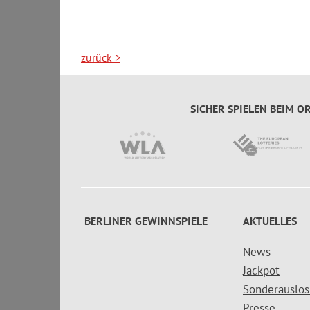
zurück
>
SICHER SPIELEN BEIM O
BERLINER GEWINNSPIELE
AKTUELLES
News
Jackpot
Sonderauslo
Presse