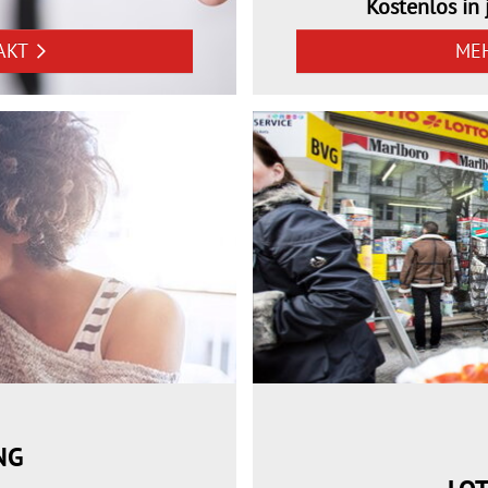
Kostenlos in
AKT
ME
NG