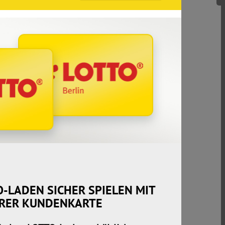
O-LADEN SICHER SPIELEN MIT
RER KUNDENKARTE