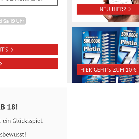
JETZT RE
ash Bonus
0 Euro-Rubbellose
NEU HIER?
uoten
 GEWINNT
0 Euro-Rubbellose
oldene 7
ahresend-Klassiker
EON CASH
arty-Glück
T'S
eiße 7
ega Cash
HIER GEHT'S ZUM 10 €
lücksfang
lücks-Wolke
iamant 7
UCKY
B 18!
 ein Glücksspiel.
gsbewusst!