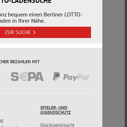
TTO-LADENSUCHE
ganz bequem einen Berliner LOTTO-
aden in Ihrer Nähe.
ZUR SUCHE
CHER BEZAHLEN MIT
SPIELER- UND
JUGENDSCHUTZ
ng
Glücksspielsucht