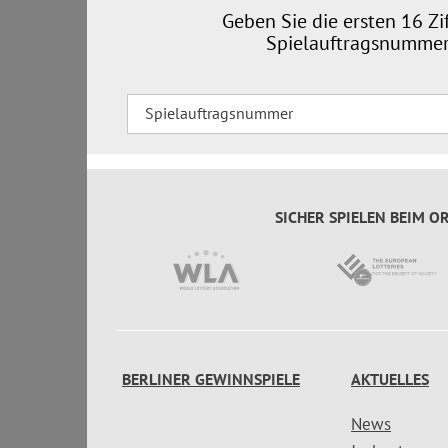
Geben Sie die ersten 16 Zif
Spielauftragsnummer
Spielauftragsnummer
SICHER SPIELEN BEIM O
BERLINER GEWINNSPIELE
AKTUELLES
News