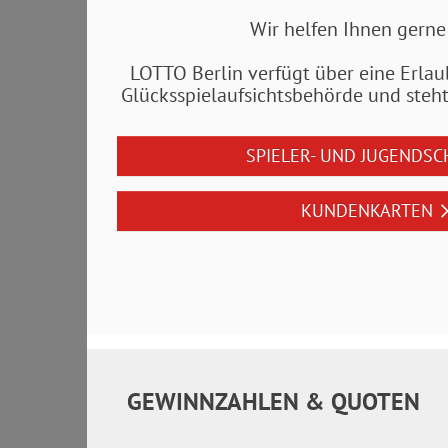
Wir helfen Ihnen gerne
LOTTO Berlin verfügt über eine Erlau
Glücksspielaufsichtsbehörde und steht
SPIELER- UND JUGENDS
KUNDENKARTEN
GEWINNZAHLEN & QUOTEN