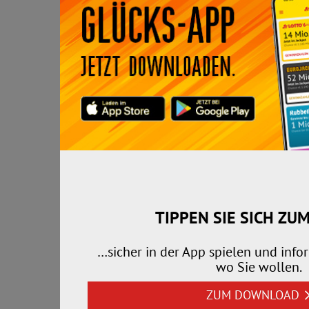
TIPPEN SIE SICH ZU
…sicher in der App spielen und inf
wo Sie wollen.
ZUM DOWNLOAD