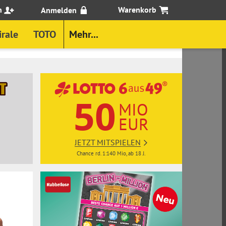
n
Warenkorb
Anmelden
chfolgenden Felder aus,
irale
TOTO
Mehr...
eangebot nutzen können.
Zusatzlotterien
UNSERE ZUSÄTZLICHEN
50
10
50
CHANCEN
MIO
MIO
MIO
EUR
EUR
EUR
iten
iten
+14
+2
+6
+12
+16
JETZT MITSPIELEN
Diesen Dienstag im Jackpot
Diesen Samstag im Jackpot
ELDEN
Chance rd. 1:140 Mio, ab 18 J.
MEHR INFORMATIONEN
JETZT MITSPIELEN
JETZT MITSPIELEN
JETZT RUBBELN
JETZT SPIELEN
iten
iten
iten
JETZT SPIELEN
Passwort vergessen?
Gewinnklasse 1, Chance rd. 1:140 Mio., ab 18 Jahren
Gewinnklasse 1, Chance rd. 1:140 Mio., ab 18 Jahren
 hier registrieren!