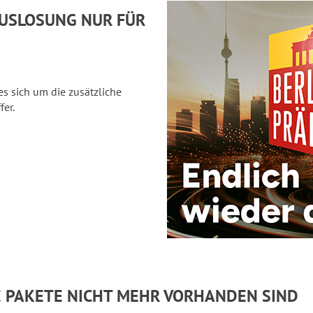
AUSLOSUNG NUR FÜR
 sich um die zusätzliche
fer.
E PAKETE NICHT MEHR VORHANDEN SIND