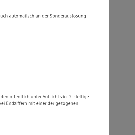
 auch automatisch an der Sonderauslosung
öffentlich unter Aufsicht vier 2-stellige
ei Endziffern mit einer der gezogenen