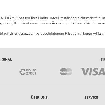
N-PRÄMIE passen Ihre Limits unter Umständen nicht mehr für Da
tig daran, Ihre Limits anzupassen. Änderungen können Sie in Ihrem
Ablauf einer gesetzlich vorgeschriebenen Frist von 7 Tagen wirksam
RIGINAL
SI
ÜBER UNS
SERVICE