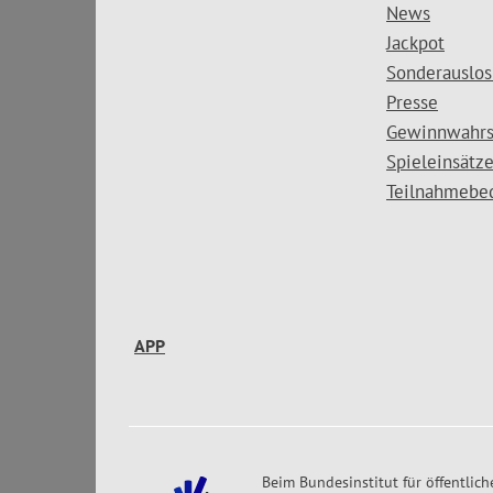
News
Jackpot
Sonderauslo
Presse
Gewinnwahrs
Spieleinsätz
Teilnahmebe
APP
Beim Bundesinstitut für öffentlich