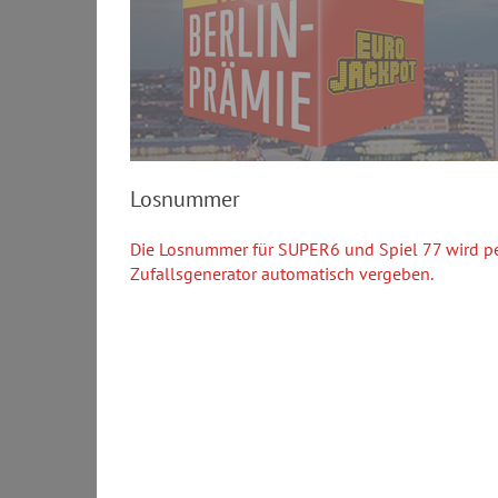
So spielen Sie verantwortungsbewusst
C
ABO (Annahmestelle)
1
Anfahrt
Q
Hilfe für Angehörige
3
Dauerschein (Internet)
2
Vertriebspartner werden
G
Selbsttest
Jackpot-Jäger
J
N
Informationen zur Spielersperre
Newsletter
P
Beratung und Hilfe
H
Losnummer
Kundenkarten
M
Die Losnummer für SUPER6 und Spiel 77 wird p
G
Zufallsgenerator automatisch vergeben.
G
D
L