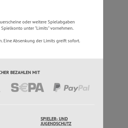
uerscheine oder weitere Spielabgaben
 Spielkonto unter "Limits" vornehmen.
. Eine Absenkung der Limits greift sofort.
CHER BEZAHLEN MIT
SPIELER- UND
JUGENDSCHUTZ