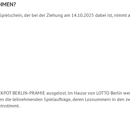
EHMEN?
Spielschein, der bei der Ziehung am 14.10.2025 dabei ist, nimmt
KPOT BERLIN-PRÄMIE ausgelost. Im Hause von LOTTO Berlin werden 
en die teilnehmenden Spielaufträge, deren Losnummern in den zw
einstimmt.