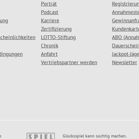
Porträt
Registrieru
Podcast
Annahmeste
sung
Karriere
Gewinnanfr
Zertifizierung
Kundenkart
cheinlichkeiten
LOTTO-Stiftung
ABO (Annah
e
Chronik
Dauerschein
dingungen
Anfahrt
Jackpot-Jäg
Vertriebspartner werden
Newsletter
e
Glücksspiel kann süchtig machen.